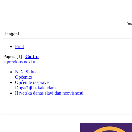
You
Logged
Print
Pages: [
1
]
Go Up
« previous
next »
Naše Sidro
Općenito
Općenite rasprave
Događaji iz kalendara
Hrvatska danas slavi dan neovisnosti