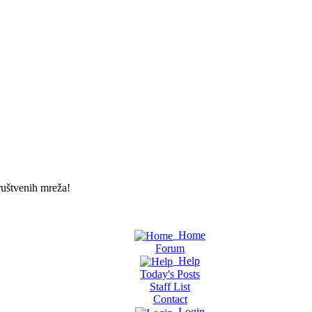
uštvenih mreža!
Home
Forum
Help
Today's Posts
Staff List
Contact
Login