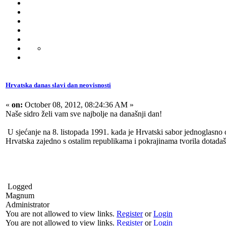
Hrvatska danas slavi dan neovisnosti
«
on:
October 08, 2012, 08:24:36 AM »
Naše sidro želi vam sve najbolje na današnji dan!
U sjećanje na 8. listopada 1991. kada je Hrvatski sabor jednoglasno 
Hrvatska zajedno s ostalim republikama i pokrajinama tvorila dotada
Logged
Magnum
Administrator
You are not allowed to view links.
Register
or
Login
You are not allowed to view links.
Register
or
Login