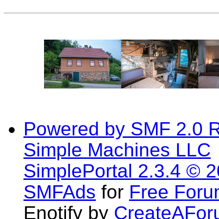
Powered by SMF 2.0 
Simple Machines LLC
SimplePortal 2.3.4 © 
SMFAds
for
Free For
Enotify by
CreateAFor