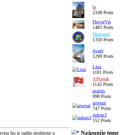
br
2108 Posts
DavorVis
1485 Posts
Magnum
1350 Posts
rivanj
1299 Posts
Lina
1181 Posts
APenjak
1142 Posts
aramis
998 Posts
arsenal
747 Posts
jadran3
552 Posts
Najpunije teme
visa što je radilo probleme u