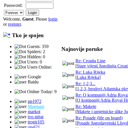
Password:
Welcome,
Guest
. Please
login
or
register
.
Tko je spojen
Guests: 359
Najnovije poruke
Spiders: 2
Hidden: 0
Re: Croatia Line
Users: 0
[
Stare vijesti Jugolinija Croa
Users Online:
Re: Luka Rijeka
Google
[
Luka Rijeka
]
Baidu
Re: 1,2,3...
[
1,2,3, brodovi Atlantska pl
Online Today: 9
Re: O kompaniji Adria Roya
[
O kompaniji Adria Royal H
pp1972
Magnum
Re: Makete
markot
[
Makete i umjetnicke slike Ju
ivo mijat
Re: Posade (life on board)
trogir105
[
Posade Jugoslavenski Lloyd
opal21