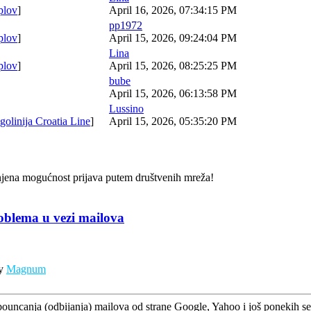
plov
]
April 16, 2026, 07:34:15 PM
pp1972
plov
]
April 15, 2026, 09:24:04 PM
Lina
plov
]
April 15, 2026, 08:25:25 PM
bube
April 15, 2026, 06:13:58 PM
Lussino
golinija Croatia Line
]
April 15, 2026, 05:35:20 PM
ena mogućnost prijava putem društvenih mreža!
oblema u vezi mailova
by
Magnum
ouncanja (odbijanja) mailova od strane Google, Yahoo i još ponekih ser