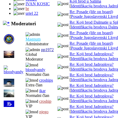
Koji brod u Salima
IVAN KOSIC
[
Identifikacija brodova Jadrol
br
Re: Posade (life on board)
uriel 22
[
Posade Jugoslavenski Lloyd
Re: Koji brod Dalmatie u Spl
Moderatori
[
Identifikacija brodova Dalm
Re: Posade (life on board)
[
Posade Jugoslavenski Lloyd
Magnum
Re: Posade (life on board)
Administrator
[
Posade Jugoslavenski Lloyd
pp1972
Re: Koji brod Jadroplova?
Global
[
Identifikacija brodova Jadro
Moderator
Re: Koji brod Jadroplova?
[
Identifikacija brodova Jadro
bloodyandy
Normalni član
Re: Koji brod Jadroplova?
[
Identifikacija brodova Jadro
croships
Extra član
Re: Koji brod Jadroplova?
[
Identifikacija brodova Jadro
ikar
Normalni član
Re: Koji brod Jadroplova?
[
Identifikacija brodova Jadro
croship
VIP
Re: Koji brod Jadroplova?
[
Identifikacija brodova Jadro
njego
VIP
Re: Koji brod Jadroplova?