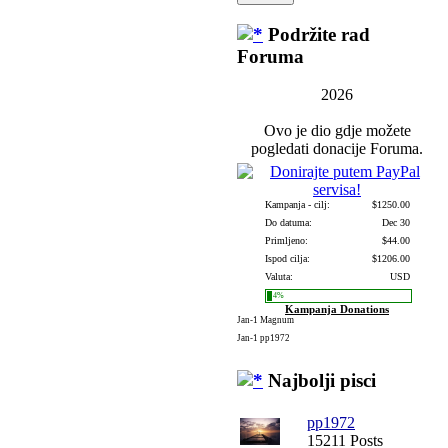
Podržite rad
Foruma
2026
Ovo je dio gdje možete
pogledati donacije Foruma.
Kampanja - cilj:
$1250.00
Do datuma:
Dec 30
Primljeno:
$44.00
Ispod cilja:
$1206.00
Valuta:
USD
4%
Kampanja Donations
Jan-1
Magnum
Jan-1
pp1972
Najbolji pisci
pp1972
15211 Posts