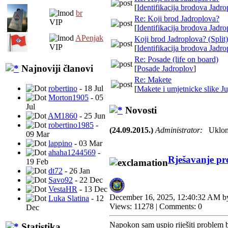
[
Identifikacija brodova Jadro
br
Re: Koji brod Jadroplova?
VIP
[
Identifikacija brodova Jadro
APenjak
Koji brod Jadroplova? (Split)
VIP
[
Identifikacija brodova Jadro
Re: Posade (life on board)
Najnoviji članovi
[
Posade Jadroplov
]
Re: Makete
robertino
- 18 Jul
[
Makete i umjetnicke slike Ju
Morton1905
- 05
Jul
Novosti
AM1860
- 25 Jun
robertino1985
-
(24.09.2015.)
Administrator:
Uklonj
09 Mar
lappino
- 03 Mar
ahaha1244569
-
Rješavanje pr
19 Feb
dt72
- 26 Jan
Savo92
- 22 Dec
VestaHR
- 13 Dec
December 16, 2025, 12:40:32 AM 
Luka Slatina
- 12
Views: 11278 | Comments: 0
Dec
Napokon sam uspio riješiti problem b
Statistika