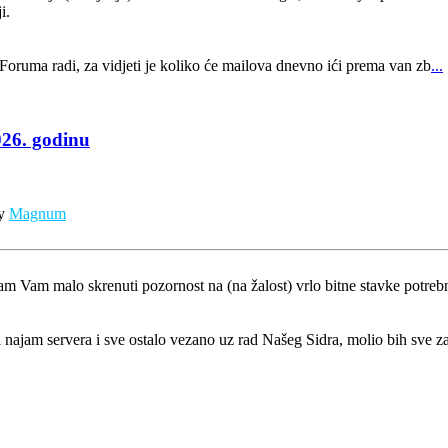
i.
 Foruma radi, za vidjeti je koliko će mailova dnevno ići prema van zb
...
026. godinu
by
Magnum
 Vam malo skrenuti pozornost na (na žalost) vrlo bitne stavke potrebn
i najam servera i sve ostalo vezano uz rad Našeg Sidra, molio bih sve z