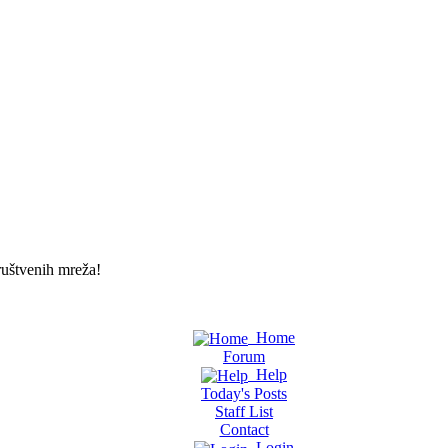
uštvenih mreža!
Home
Forum
Help
Today's Posts
Staff List
Contact
Login