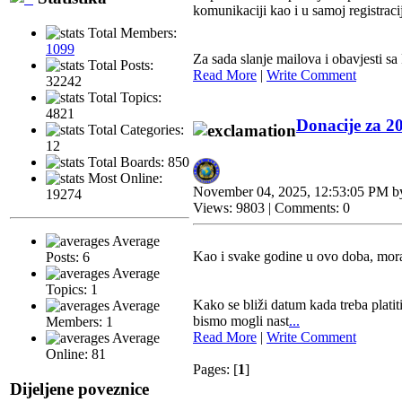
komunikaciji kao i u samoj registracij
Total Members:
1099
Za sada slanje mailova i obavjesti sa
Total Posts:
Read More
|
Write Comment
32242
Total Topics:
4821
Donacije za 2
Total Categories:
12
Total Boards: 850
Most Online:
November 04, 2025, 12:53:05 PM 
19274
Views: 9803 | Comments: 0
Average
Kao i svake godine u ovo doba, moram
Posts: 6
Average
Topics: 1
Kako se bliži datum kada treba platit
Average
bismo mogli nast
...
Members: 1
Read More
|
Write Comment
Average
Online: 81
Pages: [
1
]
Dijeljene poveznice