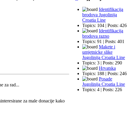
Identifikacija
brodova Jugolinija
Croatia Line
Topics: 104 | Posts: 426
Identifikacija
brodova razno
Topics: 91 | Posts: 401
Makete i
umjetnicke slike
Jugolinija Croatia Line
Topics: 3 | Posts: 290
Hrvatska
Topics: 188 | Posts: 246
Posade
Jugolinija Croatia Line
e za rad...
Topics: 4 | Posts: 226
ainteresirane za male donacije kako