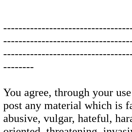
---------------------------------
---------------------------------
---------------------------------
--------
You agree, through your use 
post any material which is f
abusive, vulgar, hateful, ha
oriented, threatening, invasi