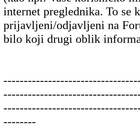
internet preglednika. To se
prijavljeni/odjavljeni na For
bilo koji drugi oblik inform
---------------------------------
---------------------------------
---------------------------------
--------