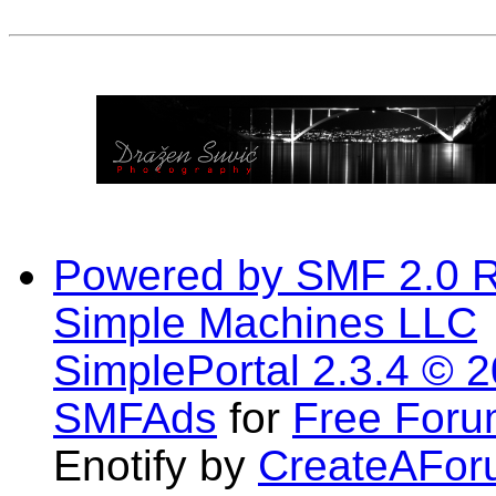
Powered by SMF 2.0 
Simple Machines LLC
SimplePortal 2.3.4 © 
SMFAds
for
Free For
Enotify by
CreateAFor