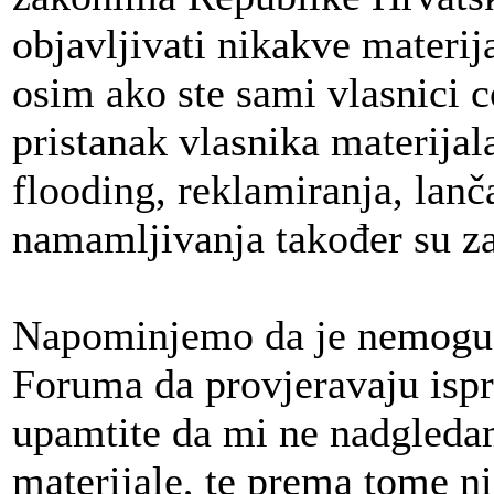
objavljivati nikakve materij
osim ako ste sami vlasnici c
pristanak vlasnika materija
flooding, reklamiranja, lan
namamljivanja također su z
Napominjemo da je nemoguće
Foruma da provjeravaju isp
upamtite da mi ne nadgleda
materijale, te prema tome n