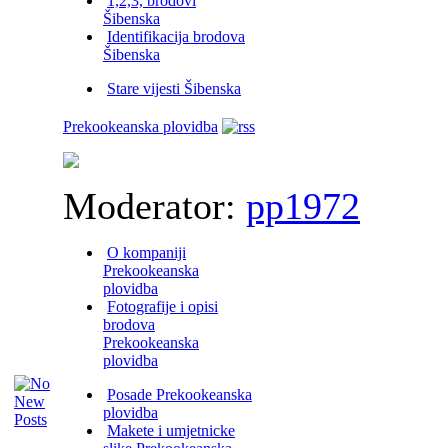
1,2,3, brodovi
Šibenska
Identifikacija brodova
Šibenska
Stare vijesti Šibenska
Prekookeanska plovidba
Moderator:
pp1972
O kompaniji
Prekookeanska
plovidba
Fotografije i opisi
brodova
Prekookeanska
plovidba
Posade Prekookeanska
plovidba
Makete i umjetnicke