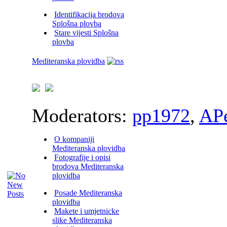
Identifikacija brodova
Splošna plovba
Stare vijesti Splošna
plovba
Mediteranska plovidba
Moderators:
pp1972
,
AP
O kompaniji
Mediteranska plovidba
Fotografije i opisi
brodova Mediteranska
plovidba
Posade Mediteranska
plovidba
Makete i umjetnicke
slike Mediteranska