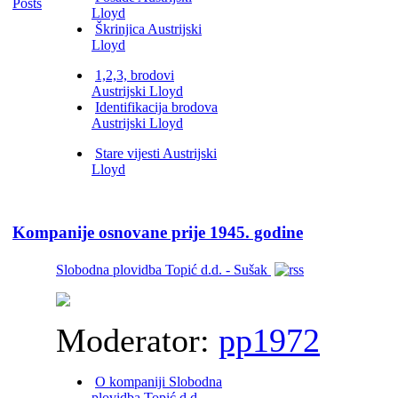
Lloyd
Škrinjica Austrijski
Lloyd
1,2,3, brodovi
Austrijski Lloyd
Identifikacija brodova
Austrijski Lloyd
Stare vijesti Austrijski
Lloyd
Kompanije osnovane prije 1945. godine
Slobodna plovidba Topić d.d. - Sušak
Moderator:
pp1972
O kompaniji Slobodna
plovidba Topić d.d. -