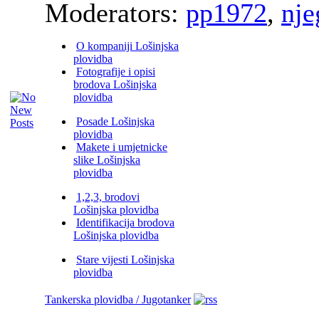
Moderators:
pp1972
,
nje
O kompaniji Lošinjska
plovidba
Fotografije i opisi
brodova Lošinjska
plovidba
Posade Lošinjska
plovidba
Makete i umjetnicke
slike Lošinjska
plovidba
1,2,3, brodovi
Lošinjska plovidba
Identifikacija brodova
Lošinjska plovidba
Stare vijesti Lošinjska
plovidba
Tankerska plovidba / Jugotanker