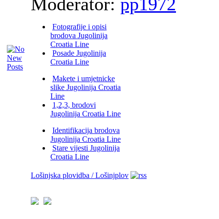
Moderator:
pp1972
Fotografije i opisi
brodova Jugolinija
Croatia Line
Posade Jugolinija
Croatia Line
Makete i umjetnicke
slike Jugolinija Croatia
Line
1,2,3, brodovi
Jugolinija Croatia Line
Identifikacija brodova
Jugolinija Croatia Line
Stare vijesti Jugolinija
Croatia Line
Lošinjska plovidba / Lošinjplov