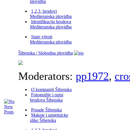
plovidba
1,2,3, brodovi
Mediteranska plovidba
Identifikacija brodova
Mediteranska plovidba
Stare vijesti
Mediteranska plovidba
Šibenska / Slobodna plovidba
Moderators:
pp1972
,
cro
O kompaniji Šibenska
Fotografije i opisi
brodova Šibenska
Posade Šibenska
Makete i umjetnicke
slike Šibenska