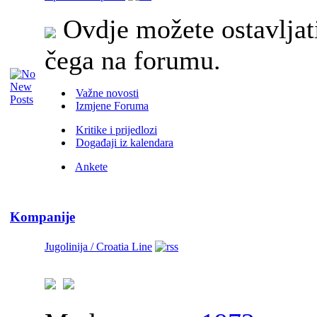
Ovdje možete ostavljati
čega na forumu.
Važne novosti
Izmjene Foruma
Kritike i prijedlozi
Događaji iz kalendara
Ankete
Kompanije
Jugolinija / Croatia Line