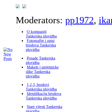
Moderators:
pp1972
,
ika
O kompaniji
Tankerska plovidba
Fotografije i opisi
brodova Tankerska
plovidba
Posade Tankerska
plovidba
Makete i umjetnicke
slike Tankerska
plovidba
1,2,3, brodovi
Tankerska plovidba
Identifikacija brodova
Tankerska plovidba
Stare vijesti Tankerska
plovidba