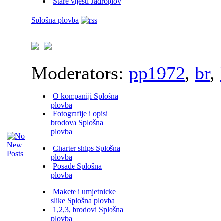
Stare vijesti Jadroplov
Splošna plovba
Moderators:
pp1972
,
br
,
O kompaniji Splošna
plovba
Fotografije i opisi
brodova Splošna
plovba
Charter ships Splošna
plovba
Posade Splošna
plovba
Makete i umjetnicke
slike Splošna plovba
1,2,3, brodovi Splošna
plovba