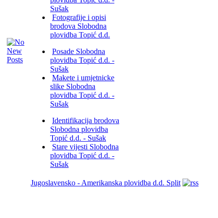
Sušak
Fotografije i opisi
brodova Slobodna
plovidba Topić d.d.
Posade Slobodna
plovidba Topić d.d. -
Sušak
Makete i umjetnicke
slike Slobodna
plovidba Topić d.d. -
Sušak
Identifikacija brodova
Slobodna plovidba
Topić d.d. - Sušak
Stare vijesti Slobodna
plovidba Topić d.d. -
Sušak
Jugoslavensko - Amerikanska plovidba d.d. Split