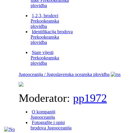
slike Prekookeanska
plovidba
1,2,3, brodovi
Prekookeanska
plovidba
Identifikacija brodova
Prekookeanska
plovidba
Stare vijesti
Prekookeanska
plovidba
Jugooceanija / Jugoslavenska oceanska plovidba
Moderator:
pp1972
O kompaniji
Jugooceanija
Fotografije i opisi
brodova Jugooceanija