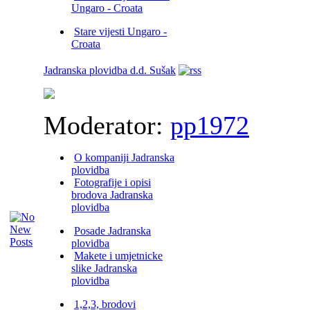
Ungaro - Croata
Stare vijesti Ungaro -
Croata
Jadranska plovidba d.d. Sušak
Moderator:
pp1972
O kompaniji Jadranska
plovidba
Fotografije i opisi
brodova Jadranska
plovidba
Posade Jadranska
plovidba
Makete i umjetnicke
slike Jadranska
plovidba
1,2,3, brodovi