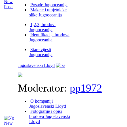
Posade Jugooceanija
Makete i umjetnicke
slike Jugooceanija
1,2,3, brodovi
Jugooceanija
Identifikacija brodova
Jugooceanija
Stare vijesti
Jugooceanija
Jugoslavenski Lloyd
Moderator:
pp1972
O kompaniji
Jugoslavenski Lloyd
Fotografije i opisi
brodova Jugoslavenski
Lloyd