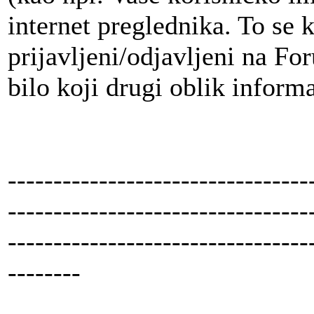
internet preglednika. To se
prijavljeni/odjavljeni na For
bilo koji drugi oblik inform
---------------------------------
---------------------------------
---------------------------------
--------