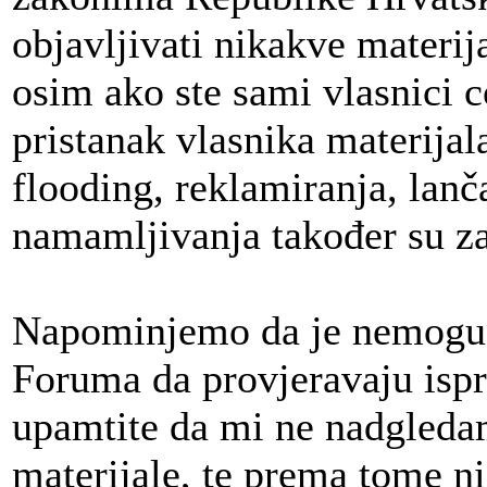
objavljivati nikakve materij
osim ako ste sami vlasnici c
pristanak vlasnika materija
flooding, reklamiranja, lan
namamljivanja također su z
Napominjemo da je nemoguće
Foruma da provjeravaju isp
upamtite da mi ne nadgleda
materijale, te prema tome n