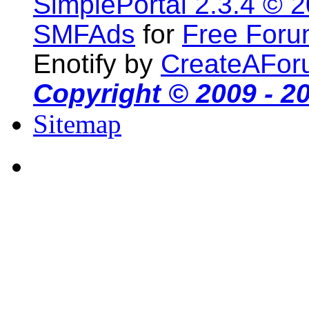
SimplePortal 2.3.4 © 
SMFAds
for
Free For
Enotify by
CreateAFor
Copyright © 2009 - 2
Sitemap