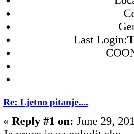
C
Ge
Last Login:
T
COON
Re: Ljetno pitanje....
«
Reply #1 on:
June 29, 20
Je vruce je za poludit ako