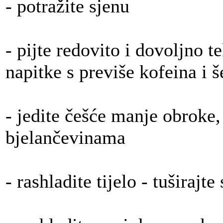
- potražite sjenu
- pijte redovito i dovoljno t
napitke s previše kofeina i š
- jedite češće manje obroke,
bjelančevinama
- rashladite tijelo - tuširajt