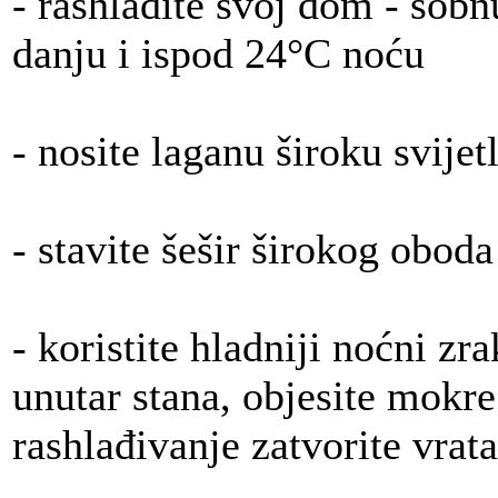
- rashladite svoj dom - sob
danju i ispod 24°C noću
- nosite laganu široku svije
- stavite šešir širokog oboda
- koristite hladniji noćni zr
unutar stana, objesite mokre
rashlađivanje zatvorite vrata