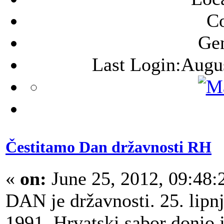
C
Ge
Last Login:Augu
Čestitamo Dan državnosti RH
«
on:
June 25, 2012, 09:48
DAN je državnosti. 25. lipn
1991. Hrvatski sabor donio 