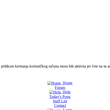
ilikom kreiranja korisničkog računa mora biti aktivna jer ćete na tu ad
Home
Forum
Help
Today's Posts
Staff List
Contact
Login