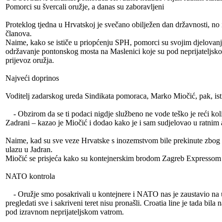
Pomorci su švercali oružje, a danas su zaboravljeni
Proteklog tjedna u Hrvatskoj je svečano obilježen dan državnosti, no 
članova.
Naime, kako se ističe u priopćenju SPH, pomorci su svojim djelovanje
održavanje pontonskog mosta na Maslenici koje su pod neprijateljsko
prijevoz oružja.
Najveći doprinos
Voditelj zadarskog ureda Sindikata pomoraca, Marko Miočić, pak, isti
- Obzirom da se ti podaci nigdje službeno ne vode teško je reći koli
Zadrani – kazao je Miočić i dodao kako je i sam sudjelovao u ratnim
Naime, kad su sve veze Hrvatske s inozemstvom bile prekinute zbog 
ulazu u Jadran.
Miočić se prisjeća kako su kontejnerskim brodom Zagreb Expressom na
NATO kontrola
- Oružje smo posakrivali u kontejnere i NATO nas je zaustavio na ulaz
pregledati sve i sakriveni teret nisu pronašli. Croatia line je tada bi
pod izravnom neprijateljskom vatrom.