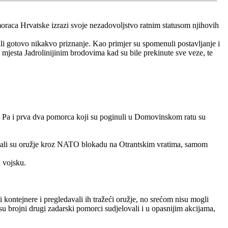
omoraca Hrvatske izrazi svoje nezadovoljstvo ratnim statusom njihovih
li gotovo nikakvo priznanje. Kao primjer su spomenuli postavljanje i
jesta Jadrolinijinim brodovima kad su bile prekinute sve veze, te
a. Pa i prva dva pomorca koji su poginuli u Domovinskom ratu su
ercali su oružje kroz NATO blokadu na Otrantskim vratima, samom
 vojsku.
kontejnere i pregledavali ih tražeći oružje, no srećom nisu mogli
o su brojni drugi zadarski pomorci sudjelovali i u opasnijim akcijama,