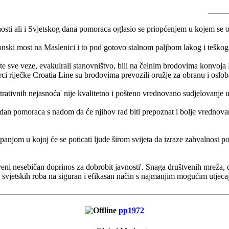
 ali i Svjetskog dana pomoraca oglasio se priopćenjem u kojem se ocj
tonski most na Maslenici i to pod gotovo stalnom paljbom lakog i teškog
ute sve veze, evakuirali stanovništvo, bili na čelnim brodovima konvoja
 riječke Croatia Line su brodovima prevozili oružje za obranu i osloba
rativnih nejasnoća' nije kvalitetno i pošteno vrednovano sudjelovanj
an pomoraca s nadom da će njihov rad biti prepoznat i bolje vrednovan,
panjom u kojoj će se poticati ljude širom svijeta da izraze zahvalnost
tveni nesebičan doprinos za dobrobit javnosti'. Snaga društvenih mreža, 
 svjetskih roba na siguran i efikasan način s najmanjim mogućim utjeca
pp1972