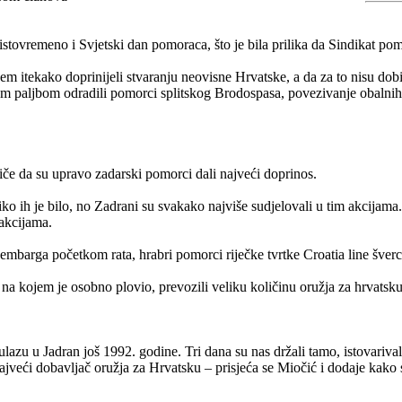
istovremeno i Svjetski dan pomoraca, što je bila prilika da Sindikat p
m itekako doprinijeli stvaranju neovisne Hrvatske, a da za to nisu dobi
m paljbom odradili pomorci splitskog Brodospasa, povezivanje obalnih m
če da su upravo zadarski pomorci dali najveći doprinos.
ko ih je bilo, no Zadrani su svakako najviše sudjelovali u tim akcijam
 akcijama.
embarga početkom rata, hrabri pomorci riječke tvrtke Croatia line šv
 kojem je osobno plovio, prevozili veliku količinu oružja za hrvatsku
u u Jadran još 1992. godine. Tri dana su nas držali tamo, istovarivali 
la najveći dobavljač oružja za Hrvatsku – prisjeća se Miočić i dodaje kak