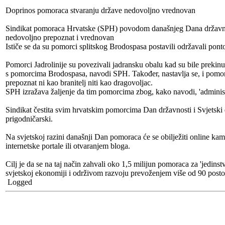
Doprinos pomoraca stvaranju države nedovoljno vrednovan
Sindikat pomoraca Hrvatske (SPH) povodom današnjeg Dana državnosti
nedovoljno prepoznat i vrednovan
Ističe se da su pomorci splitskog Brodospasa postavili održavali pon
Pomorci Jadrolinije su povezivali jadransku obalu kad su bile prekin
s pomorcima Brodospasa, navodi SPH. Također, nastavlja se, i pomorci
prepoznat ni kao branitelj niti kao dragovoljac.
SPH izražava žaljenje da tim pomorcima zbog, kako navodi, 'administ
Sindikat čestita svim hrvatskim pomorcima Dan državnosti i Svjetski d
prigodničarski.
Na svjetskoj razini današnji Dan pomoraca će se obilježiti online kam
internetske portale ili otvaranjem bloga.
Cilj je da se na taj način zahvali oko 1,5 milijun pomoraca za 'jedins
svjetskoj ekonomiji i održivom razvoju prevoženjem više od 90 posto
Logged