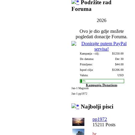
Podržite rad
Foruma
2026
Ovo je dio gdje možete
pogledati donacije Foruma.
Kampanja - cilj:
$1250.00
Do datuma:
Dec 30
Primljeno:
$44.00
Ispod cilja:
$1206.00
Valuta:
USD
4%
Kampanja Donations
Jan-1
Magnum
Jan-1
pp1972
Najbolji pisci
pp1972
15211 Posts
br