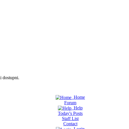
i dostupni.
Home
Forum
Help
Today's Posts
Staff List
Contact
Login