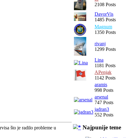
2108 Posts
DavorVis
1485 Posts
Magnum
1350 Posts
rivanj
1299 Posts
Lina
1181 Posts
APenjak
1142 Posts
aramis
998 Posts
arsenal
747 Posts
jadran3
552 Posts
Najpunije teme
visa što je radilo probleme u