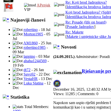
Re: Koji brod Jadroplova?
APenjak
[
Identifikacija brodova Jadro
VIP
Koji brod Jadroplova? (Split)
[
Identifikacija brodova Jadro
Najnoviji članovi
Re: Posade (life on board)
[
Posade Jadroplov
]
robertino
- 18 Jul
Re: Makete
Morton1905
- 05
[
Makete i umjetnicke slike Ju
Jul
AM1860
- 25 Jun
Novosti
robertino1985
-
09 Mar
lappino
- 03 Mar
(24.09.2015.)
Administrator:
Poradi 
ahaha1244569
-
19 Feb
dt72
- 26 Jan
Rješavanje pr
Savo92
- 22 Dec
VestaHR
- 13 Dec
Luka Slatina
- 12
Dec
December 16, 2025, 12:40:32 AM 
Views: 11285 | Comments: 0
Statistika
Napokon sam uspio riješiti problem b
Total Members:
komunikaciji kao i u samoj registracij