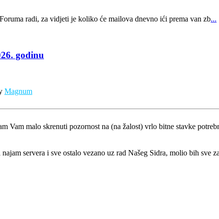
 Foruma radi, za vidjeti je koliko će mailova dnevno ići prema van zb
...
026. godinu
by
Magnum
 Vam malo skrenuti pozornost na (na žalost) vrlo bitne stavke potrebn
i najam servera i sve ostalo vezano uz rad Našeg Sidra, molio bih sve z