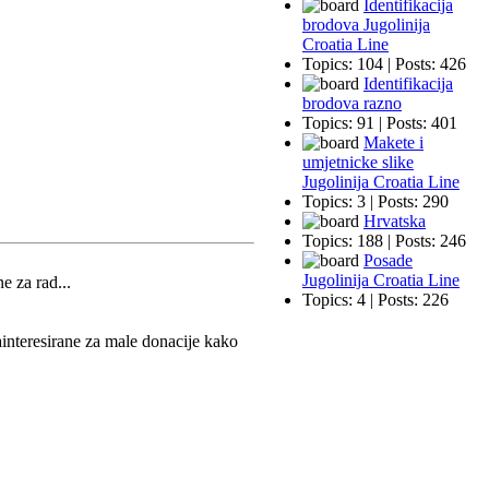
Identifikacija
brodova Jugolinija
Croatia Line
Topics: 104 | Posts: 426
Identifikacija
brodova razno
Topics: 91 | Posts: 401
Makete i
umjetnicke slike
Jugolinija Croatia Line
Topics: 3 | Posts: 290
Hrvatska
Topics: 188 | Posts: 246
Posade
Jugolinija Croatia Line
e za rad...
Topics: 4 | Posts: 226
ainteresirane za male donacije kako