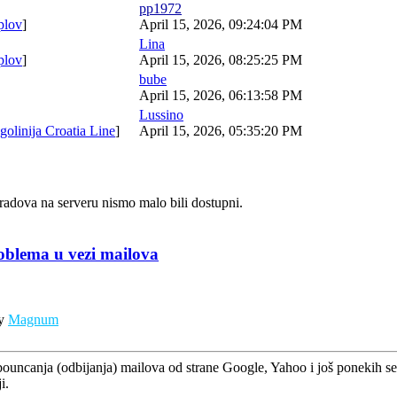
pp1972
plov
]
April 15, 2026, 09:24:04 PM
Lina
plov
]
April 15, 2026, 08:25:25 PM
bube
April 15, 2026, 06:13:58 PM
Lussino
golinija Croatia Line
]
April 15, 2026, 05:35:20 PM
radova na serveru nismo malo bili dostupni.
oblema u vezi mailova
by
Magnum
ouncanja (odbijanja) mailova od strane Google, Yahoo i još ponekih ser
i.