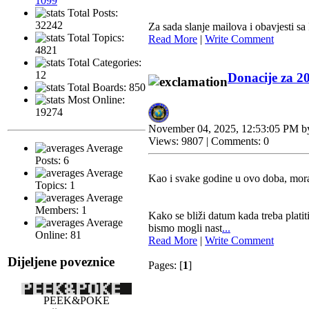
1099
Total Posts:
32242
Za sada slanje mailova i obavjesti sa
Total Topics:
Read More
|
Write Comment
4821
Total Categories:
12
Donacije za 2
Total Boards: 850
Most Online:
19274
November 04, 2025, 12:53:05 PM 
Views: 9807 | Comments: 0
Average
Posts: 6
Average
Kao i svake godine u ovo doba, moram
Topics: 1
Average
Members: 1
Kako se bliži datum kada treba platit
Average
bismo mogli nast
...
Online: 81
Read More
|
Write Comment
Dijeljene poveznice
Pages: [
1
]
PEEK&POKE