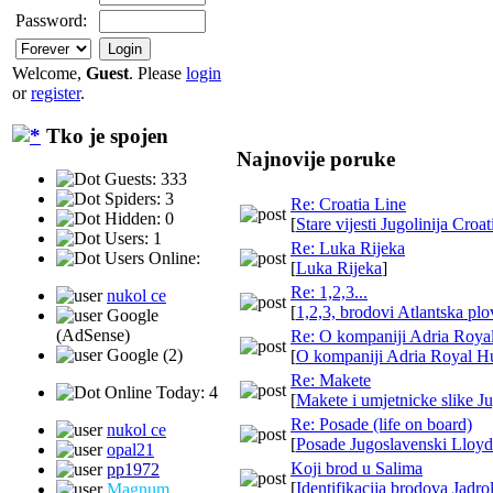
Password:
Welcome,
Guest
. Please
login
or
register
.
Tko je spojen
Najnovije poruke
Guests: 333
Spiders: 3
Re: Croatia Line
Hidden: 0
[
Stare vijesti Jugolinija Croa
Users: 1
Re: Luka Rijeka
Users Online:
[
Luka Rijeka
]
Re: 1,2,3...
nukol ce
[
1,2,3, brodovi Atlantska pl
Google
(AdSense)
Re: O kompaniji Adria Roya
Google (2)
[
O kompaniji Adria Royal H
Re: Makete
Online Today: 4
[
Makete i umjetnicke slike Ju
Re: Posade (life on board)
nukol ce
[
Posade Jugoslavenski Lloyd
opal21
Koji brod u Salima
pp1972
[
Identifikacija brodova Jadrol
Magnum